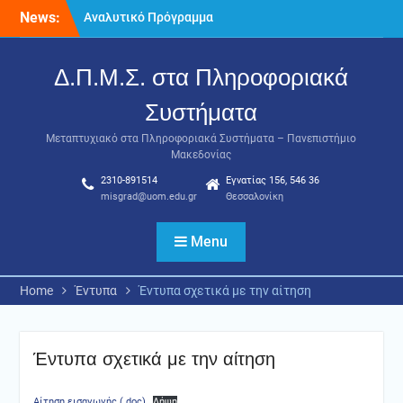
Skip
News:
Αναλυτικό Πρόγραμμα
to
Μαθημάτων Α’ Εαρινού
content
Εξαμήνου 2025-2026
Δ.Π.Μ.Σ. στα Πληροφοριακά
Παράταση υποβολής
αιτήσεων για το
Συστήματα
Μεταπτυχιακό στα
Πληροφοριακά Συστήματα
Μεταπτυχιακό στα Πληροφοριακά Συστήματα – Πανεπιστήμιο
(MIS) έως 15/02/2026
Μακεδονίας
Πρόγραμμα Εξετάσεων Α’ –
2310-891514
Εγνατίας 156, 546 36
Εαρινού εξαμήνου 2025-
misgrad@uom.edu.gr
Θεσσαλονίκη
2026
Menu
Home
Έντυπα
Έντυπα σχετικά με την αίτηση
Έντυπα σχετικά με την αίτηση
Αίτηση εισαγωγής (.doc)
Λήψη