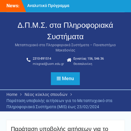
Skip
News:
Αναλυτικό Πρόγραμμα
to
Μαθημάτων Α’ Εαρινού
content
Εξαμήνου 2025-2026
Δ.Π.Μ.Σ. στα Πληροφοριακά
Παράταση υποβολής
αιτήσεων για το
Συστήματα
Μεταπτυχιακό στα
Πληροφοριακά Συστήματα
Μεταπτυχιακό στα Πληροφοριακά Συστήματα – Πανεπιστήμιο
(MIS) έως 15/02/2026
Μακεδονίας
Πρόγραμμα Εξετάσεων Α’ –
2310-891514
Εγνατίας 156, 546 36
Εαρινού εξαμήνου 2025-
misgrad@uom.edu.gr
Θεσσαλονίκη
2026
Menu
Home
Νέος κύκλος σπουδών
Παράταση υποβολής αιτήσεων για το Μεταπτυχιακό στα
Πληροφοριακά Συστήματα (MIS) έως 23/02/2024
Παράταση υποβολής αιτήσεων για το