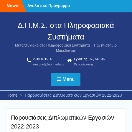
Skip
News:
Αναλυτικό Πρόγραμμα
to
Μαθημάτων Α’ Εαρινού
content
Εξαμήνου 2025-2026
Δ.Π.Μ.Σ. στα Πληροφοριακά
Παράταση υποβολής
αιτήσεων για το
Συστήματα
Μεταπτυχιακό στα
Πληροφοριακά Συστήματα
Μεταπτυχιακό στα Πληροφοριακά Συστήματα – Πανεπιστήμιο
(MIS) έως 15/02/2026
Μακεδονίας
Πρόγραμμα Εξετάσεων Α’ –
2310-891514
Εγνατίας 156, 546 36
Εαρινού εξαμήνου 2025-
misgrad@uom.edu.gr
Θεσσαλονίκη
2026
Menu
Home
Παρουσιάσεις Διπλωματικών Εργασιών 2022-2023
Παρουσιάσεις Διπλωματικών Εργασιών
2022-2023