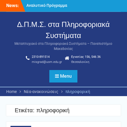
Skip
News:
Αναλυτικό Πρόγραμμα
to
Μαθημάτων Α’ Εαρινού
content
Εξαμήνου 2025-2026
Δ.Π.Μ.Σ. στα Πληροφοριακά
Παράταση υποβολής
αιτήσεων για το
Συστήματα
Μεταπτυχιακό στα
Πληροφοριακά Συστήματα
Μεταπτυχιακό στα Πληροφοριακά Συστήματα – Πανεπιστήμιο
(MIS) έως 15/02/2026
Μακεδονίας
Πρόγραμμα Εξετάσεων Α’ –
2310-891514
Εγνατίας 156, 546 36
Εαρινού εξαμήνου 2025-
misgrad@uom.edu.gr
Θεσσαλονίκη
2026
Menu
Home
Νέα-ανακοινώσεις
πληροφορική
Ετικέτα:
πληροφορική